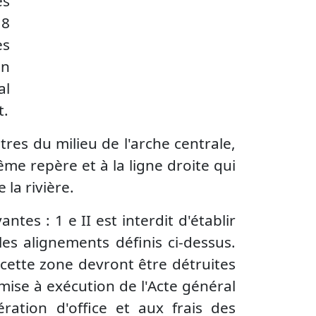
es
 8
es
en
al
t.
s du milieu de l'arche centrale,
me repère et à la ligne droite qui
la rivière.
ntes : 1 e II est interdit d'établir
s alignements définis ci-dessus.
 cette zone devront être détruites
a mise à exécution de l'Acte général
ration d'office et aux frais des