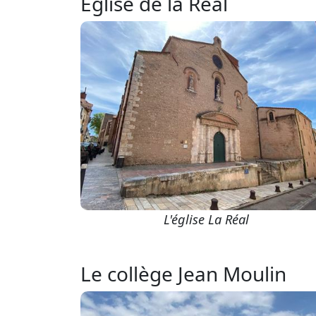
Église de la Réal
L'église La Réal
Le collège Jean Moulin