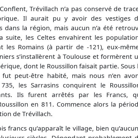
nflent, Trévillach n’a pas conservé de trac
orique. Il aurait pu y avoir des vestiges 
ts dans la région, mais aucun n’a été retrou
 la suite, les Celtes envahirent les populatio
ent les Romains (à partir de -121), eux-mêm
rniers s’installèrent à Toulouse et formèrent 
rique, dont le Roussillon faisait partie. Sous 
h fut peut-être habité, mais nous n’en avo
35, les Sarrasins conquirent le Roussillo
nts. Ils furent arrêtés par les Francs, q
Roussillon en 811. Commence alors la pério
tion de Trévillach.
ois francs qu’apparaît le village, bien qu’aucu
 plusieurs siècles. Dépendant probablement 