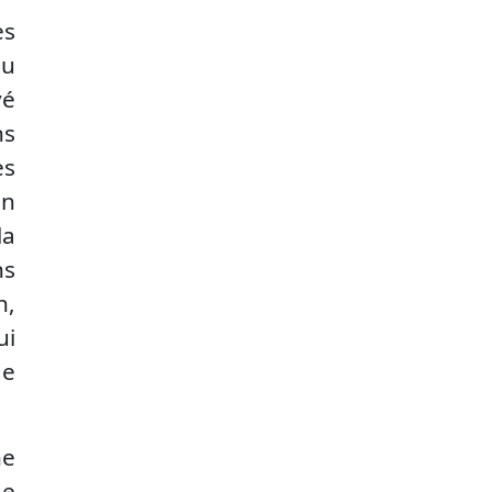
es
du
vé
ns
es
un
la
ns
n,
ui
de
ne
de