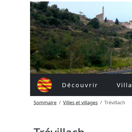
Découvrir
Vill
Sommaire
Villes et villages
Trévillach