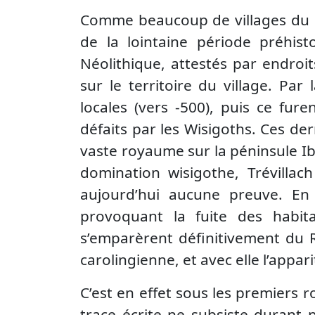
Comme beaucoup de villages du Co
de la lointaine période préhist
Néolithique, attestés par endroi
sur le territoire du village. Par
locales (vers -500), puis ce fur
défaits par les Wisigoths. Ces de
vaste royaume sur la péninsule Ibé
domination wisigothe, Trévillac
aujourd’hui aucune preuve. En 7
provoquant la fuite des habita
s’emparèrent définitivement du 
carolingienne, et avec elle l’appari
C’est en effet sous les premiers r
trace écrite ne subsiste durant