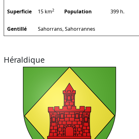
2
Superficie
15 km
Population
399 h.
Gentillé
Sahorrans, Sahorrannes
Héraldique