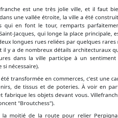
ranche est une très jolie ville, et il faut bi
dans une vallée étroite, la ville a été construi
ts qui en font le tour, remparts parfaiteme
Saint-Jacques, qui longe la place principale, e
 deux longues rues reliées par quelques rares
 et il y a de nombreux détails architecturaux 
tures dans la ville participe à un sentiment
e si nécessaire).
té transformée en commerces, c'est une carac
s, de tissus et de poteries. À voir en parti
et fabrique les objets devant vous. Villefran
noncent "Broutchess").
 la moitié de la route pour relier
Perpign