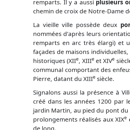
remparts. Il y a aussi
plusieurs o
chemin de croix de Notre-Dame de
La vieille ville possède deux
por
nommées d'après leurs orientati
remparts en arc très élargi) et
façades de maisons individuelles, 
e
e
e
historiques (XII
, XIII
et XIV
siècle
communal comportant des enfeus de
e
Pierre, datant du XIII
siècle.
Signalons aussi la présence à Vill
créé dans les années 1200 par les
jardin Martin, au pied du pont du 
e
prolongements réalisés aux XIX
de long.