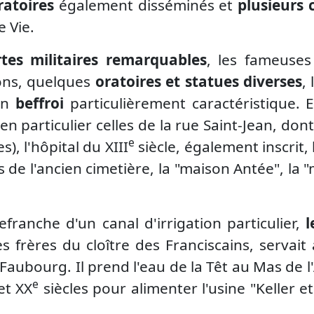
ratoires
également disséminés et
plusieurs 
 Vie.
tes militaires remarquables
, les fameuses
ons, quelques
oratoires et statues diverses
,
 un
beffroi
particulièrement caractéristique. E
en particulier celles de la rue Saint-Jean, d
e
s), l'hôpital du XIII
siècle, également inscrit, 
 l'ancien cimetière, la "maison Antée", la "
efranche d'un canal d'irrigation particulier,
l
 frères du cloître des Franciscains, servait
Faubourg. Il prend l'eau de la Têt au Mas de l
e
et XX
siècles pour alimenter l'usine "Keller e