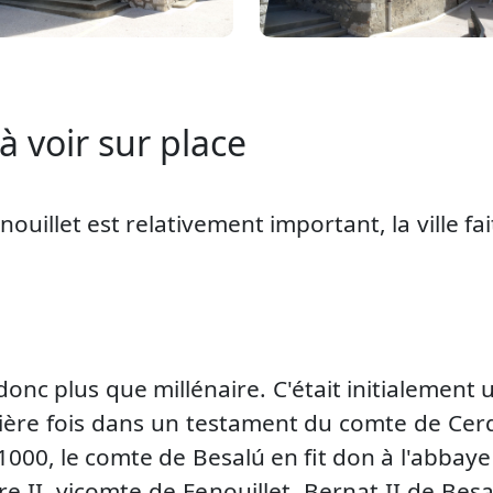
à voir sur place
uillet est relativement important, la ville fai
t donc plus que millénaire. C'était initialemen
ière fois dans un testament du comte de Cerd
 1000, le comte de Besalú en fit don à l'abbay
re II, vicomte de Fenouillet, Bernat II de Bes