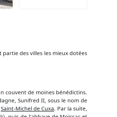
t partie des villes les mieux dotées
t un couvent de moines bénédictins.
agne, Sunifred II, sous le nom de
e
Saint-Michel de Cuxa
. Par la suite,
alú, puis de l'abbaye de Moissac et